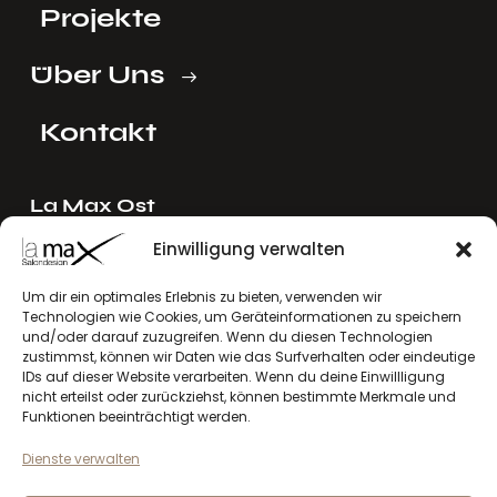
Projekte
Über Uns
Kontakt
La Max Ost
Ing. Reinhard Mayer e.U.
Einwilligung verwalten
Stadlgasse 4
2122 Riedenthal, Austria
Um dir ein optimales Erlebnis zu bieten, verwenden wir
Technologien wie Cookies, um Geräteinformationen zu speichern
E-Mail:
mayer[at]lamax.at
und/oder darauf zuzugreifen. Wenn du diesen Technologien
+436643432630
zustimmst, können wir Daten wie das Surfverhalten oder eindeutige
IDs auf dieser Website verarbeiten. Wenn du deine Einwillligung
nicht erteilst oder zurückziehst, können bestimmte Merkmale und
La Max West
Funktionen beeinträchtigt werden.
Andreas Larcher e.U.
Dienste verwalten
Vinzenz-Gredler-Straße 41b