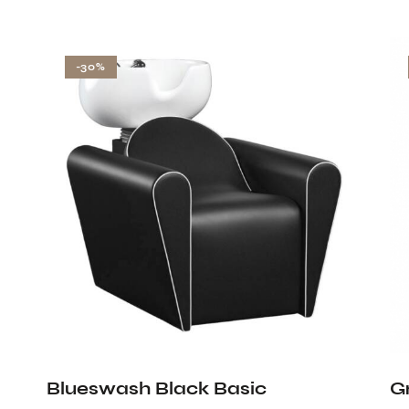
-30%
Blueswash Black Basic
G