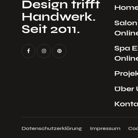
Design trifft
Hom
Handwerk.
Salon
Seit 2011.
Onlin
Spa E
Onlin
Proje
Über 
Konta
Datenschutzerklärung
Impressum
Coo