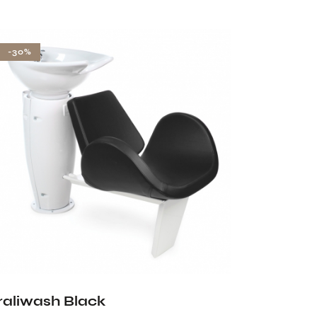
-30%
raliwash Black