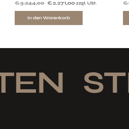
€
3.244,00
€
2.271,00
€
zzgl. USt.
In den Warenkorb
TEN
STI