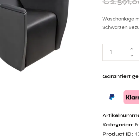
€
2.591,0
Waschanlage mi
Schwarzen Bezu
Garantiert g
Artikelnumm
F
Kategorien:
4
Product ID: