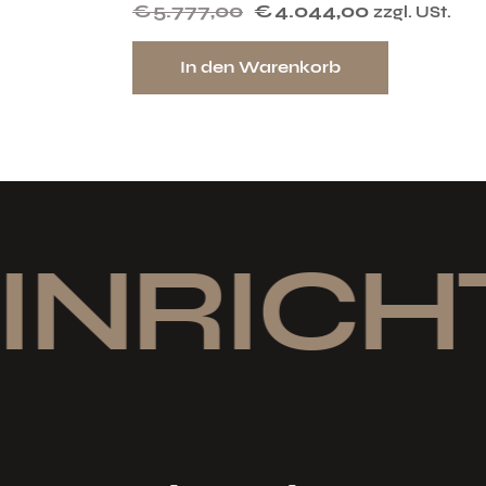
€
5.777,00
€
4.044,00
zzgl. USt.
In den Warenkorb
INRICH