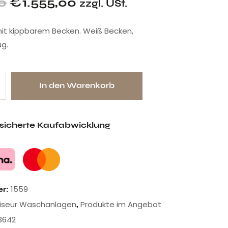
0
€
1.555,00
zzgl. USt.
t kippbarem Becken. Weiß Becken,
g.
In den Warenkorb
esicherte Kaufabwicklung
1559
er:
riseur Waschanlagen
Produkte im Angebot
,
3642