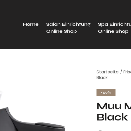
Home
Salon Einrichtung
Spa Einricht
Online Shop
Online Shop
Startseite
Fri
Black
-40%
Muu M
Black