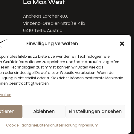
La Max West
Andreas Larcher e.U.
Vinzenz-Gredler-Straße 41b
6410 Telfs, Austria
E-Mail:
larcher[at]lamax.at
Einwilligung verwalten
+436643432632
optimales Erlebnis zu bieten, verwenden wir Technologien wie
m Geräteinformationen zu speichern und/oder darauf zuzugreifen.
esen Technologien zustimmst, können wir Daten wie das
en oder eindeutige IDs auf dieser Website verarbeiten. Wenn du
llligung nicht erteilst oder zurückziehst, können bestimmte Merkmale
onen beeinträchtigt werden.
rwalten
tieren
Ablehnen
Einstellungen ansehen
la max
© 2026. Alle Rechte vorbehalten
Cookie-Richtlinie
Datenschutzerklärung
Impressum