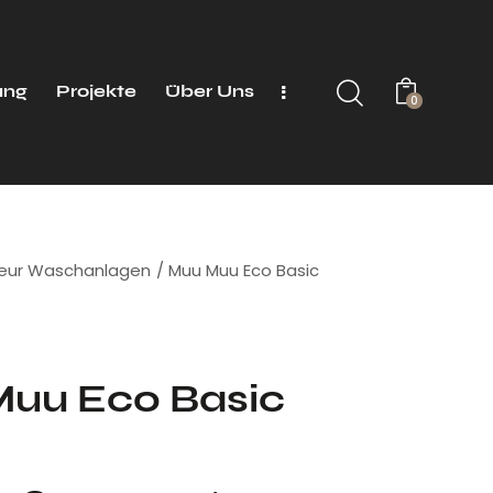
ung
Projekte
Über Uns
0
seur Waschanlagen
Muu Muu Eco Basic
uu Eco Basic