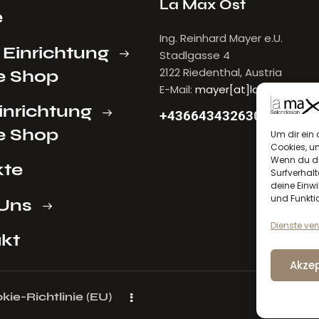
La Max Ost
e
Ing. Reinhard Mayer e.U.
 Einrichtung
Stadlgasse 4
2122 Riedenthal, Austria
e Shop
E-Mail:
mayer[at]lamax.at
inrichtung
+436643432630
e Shop
Um dir ein 
Cookies, u
Wenn du di
kte
Surfverhalt
deine Einwi
und Funkti
Uns
Dienste ve
kt
Akzep
kie-Richtlinie (EU)