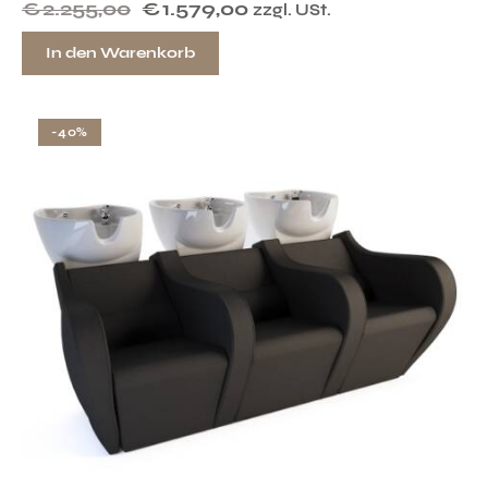
€
2.255,00
€
1.579,00
zzgl. USt.
In den Warenkorb
-40%