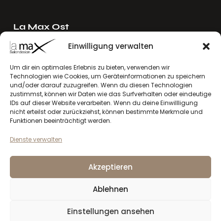
La Max Ost
Ing. Reinhard Mayer e.U.
Einwilligung verwalten
Stadlgasse 4
2122 Riedenthal, Austria
Um dir ein optimales Erlebnis zu bieten, verwenden wir
Technologien wie Cookies, um Geräteinformationen zu speichern
E-Mail:
mayer[at]lamax.at
und/oder darauf zuzugreifen. Wenn du diesen Technologien
+436643432630
zustimmst, können wir Daten wie das Surfverhalten oder eindeutige
IDs auf dieser Website verarbeiten. Wenn du deine Einwillligung
nicht erteilst oder zurückziehst, können bestimmte Merkmale und
La Max West
Funktionen beeinträchtigt werden.
Andreas Larcher e.U.
Dienste verwalten
Vinzenz-Gredler-Straße 41b
6410 Telfs, Austria
Akzeptieren
E-Mail:
larcher[at]lamax.at
+436643432632
Ablehnen
Einstellungen ansehen
Datenschutzerklärung
Impressum