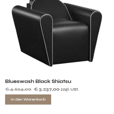
Blueswash Black Shiatsu
€
4.624,00
€
3.237,00
zzgl. USt.
In den Warenkorb