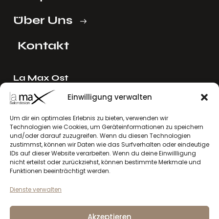
Über Uns
Kontakt
La Max Ost
Ing. Reinhard Mayer e.U.
Einwilligung verwalten
Stadlgasse 4
2122 Riedenthal, Austria
Um dir ein optimales Erlebnis zu bieten, verwenden wir
Technologien wie Cookies, um Geräteinformationen zu speichern
E-Mail:
mayer[at]lamax.at
und/oder darauf zuzugreifen. Wenn du diesen Technologien
+436643432630
zustimmst, können wir Daten wie das Surfverhalten oder eindeutige
IDs auf dieser Website verarbeiten. Wenn du deine Einwillligung
nicht erteilst oder zurückziehst, können bestimmte Merkmale und
La Max West
Funktionen beeinträchtigt werden.
Andreas Larcher e.U.
Dienste verwalten
Vinzenz-Gredler-Straße 41b
6410 Telfs, Austria
Akzeptieren