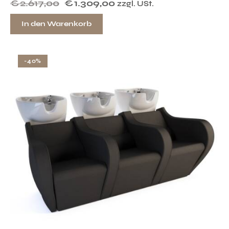
€
2.617,00
€
1.309,00
zzgl. USt.
In den Warenkorb
-40%