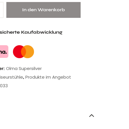
In den Warenkorb
esicherte Kaufabwicklung
Olma Supersilver
er:
riseurstühle
Produkte im Angebot
,
1033