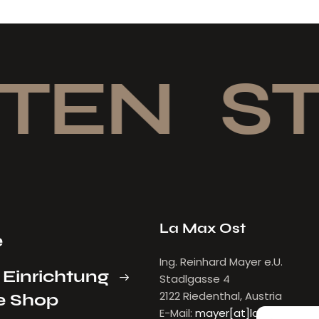
TEN
ST
La Max Ost
e
Ing. Reinhard Mayer e.U.
 Einrichtung
Stadlgasse 4
2122 Riedenthal, Austria
e Shop
E-Mail:
mayer[at]lamax.at