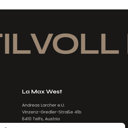
ILVOLL 
La Max West
Andreas Larcher e.U.
Vinzenz-Gredler-Straße 41b
6410 Telfs, Austria
E-Mail:
larcher[at]lamax.at