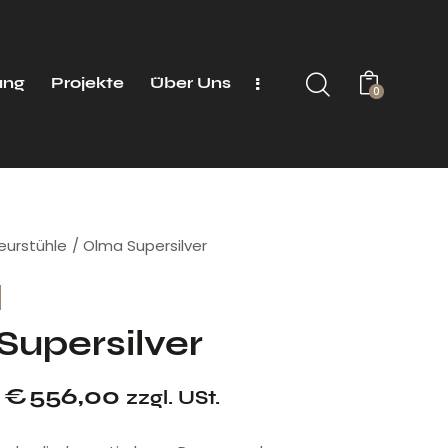
ung
Projekte
Über Uns
0
seurstühle
Olma Supersilver
Supersilver
€
556,00
zzgl. USt.