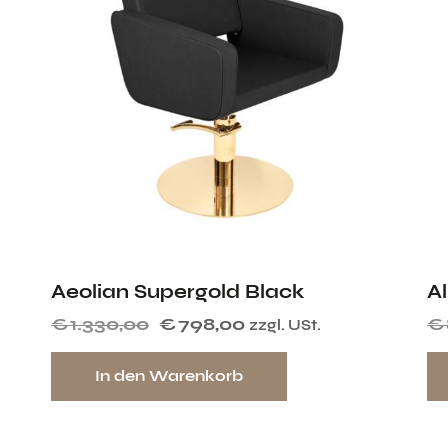
Aeolian Supergold Black
A
€
1.330,00
€
798,00
€
zzgl. USt.
In den Warenkorb