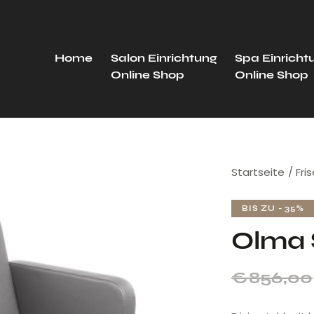
Home
Salon Einrichtung
Spa Einricht
Online Shop
Online Shop
Startseite
Fri
BIS ZU
- 35%
Olma 
€
856,00