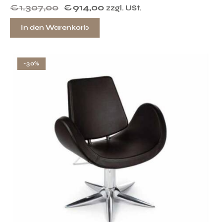
€
1.307,00
€
914,00
zzgl. USt.
In den Warenkorb
-30%