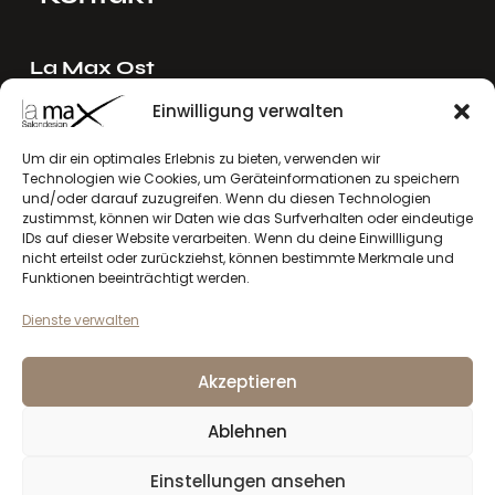
La Max Ost
Ing. Reinhard Mayer e.U.
Einwilligung verwalten
Stadlgasse 4
2122 Riedenthal, Austria
Um dir ein optimales Erlebnis zu bieten, verwenden wir
Technologien wie Cookies, um Geräteinformationen zu speichern
E-Mail:
mayer[at]lamax.at
und/oder darauf zuzugreifen. Wenn du diesen Technologien
+436643432630
zustimmst, können wir Daten wie das Surfverhalten oder eindeutige
IDs auf dieser Website verarbeiten. Wenn du deine Einwillligung
nicht erteilst oder zurückziehst, können bestimmte Merkmale und
La Max West
Funktionen beeinträchtigt werden.
Andreas Larcher e.U.
Dienste verwalten
Vinzenz-Gredler-Straße 41b
6410 Telfs, Austria
Akzeptieren
E-Mail:
larcher[at]lamax.at
+436643432632
Ablehnen
Einstellungen ansehen
Datenschutzerklärung
Impressum