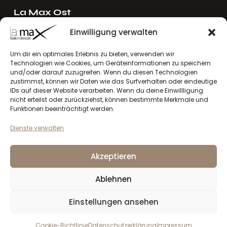
La Max Ost
Ing. Reinhard Mayer e.U.
Einwilligung verwalten
Stadlgasse 4
2122 Riedenthal, Austria
Um dir ein optimales Erlebnis zu bieten, verwenden wir
Technologien wie Cookies, um Geräteinformationen zu speichern
E-Mail:
mayer[at]lamax.at
und/oder darauf zuzugreifen. Wenn du diesen Technologien
+436643432630
zustimmst, können wir Daten wie das Surfverhalten oder eindeutige
IDs auf dieser Website verarbeiten. Wenn du deine Einwillligung
nicht erteilst oder zurückziehst, können bestimmte Merkmale und
La Max West
Funktionen beeinträchtigt werden.
Andreas Larcher e.U.
Dienste verwalten
Vinzenz-Gredler-Straße 41b
6410 Telfs, Austria
Akzeptieren
E-Mail:
larcher[at]lamax.at
+436643432632
Ablehnen
Einstellungen ansehen
Datenschutzerklärung
Impressum
la max
© 2026. Alle Rechte vorbehalten
Cookie-Richtlinie
Datenschutzerklärung
Impressum