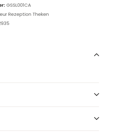
GSSL001CA
er:
seur Rezeption Theken
2935