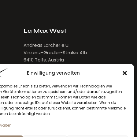
La Max West
Andreas Larcher e.U.
Vinzenz-Gredler-Straße 41b
6410 Telfs, Austria
E-Mail:
larcher[at]lamax.at
Einwilligung verwalten
+436643432632
optimales Erlebnis zu bieten, verwenden wir Technologien wie
m Geräteinformationen zu speichern und/oder darauf zuzugreifen.
esen Technologien zustimmst, können wir Daten wie das
en oder eindeutige IDs auf dieser Website verarbeiten. Wenn du
llligung nicht erteilst oder zurückziehst, können bestimmte Merkmale
onen beeinträchtigt werden.
rwalten