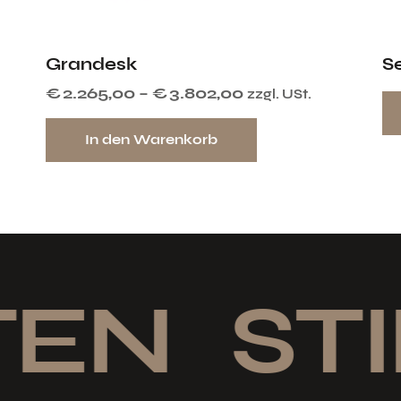
Grandesk
S
€
2.265,00
–
€
3.802,00
zzgl. USt.
In den Warenkorb
EN
STI