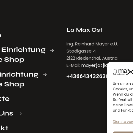
La Max Ost
e
Ing. Reinhard Mayer e.U.
 Einrichtung
Stadlgasse 4
2122 Riedenthal, Austria
e Shop
E-Mail:
mayer[at]lamax.at
inrichtung
+436643432630
e Shop
Um dir ein 
Cookies, u
Wenn du di
kte
Surfverhalt
deine Einwi
und Funkti
Uns
Dienste ve
kt