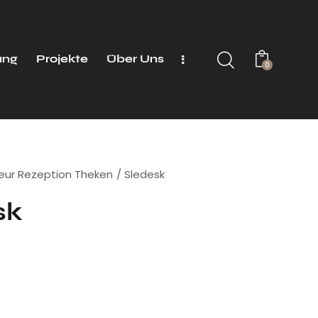
ung
Projekte
Über Uns
0
seur Rezeption Theken
Sledesk
sk