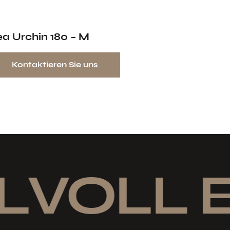
ea Urchin 180 – M
Kontaktieren Sie uns
LVOLL E