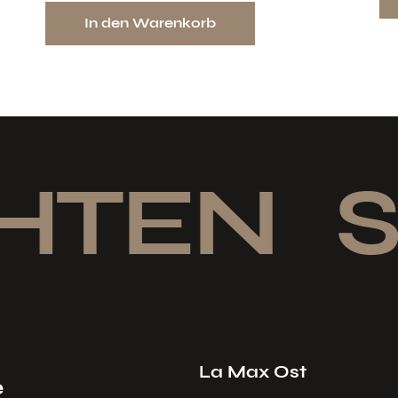
In den Warenkorb
HTEN
S
La Max Ost
e