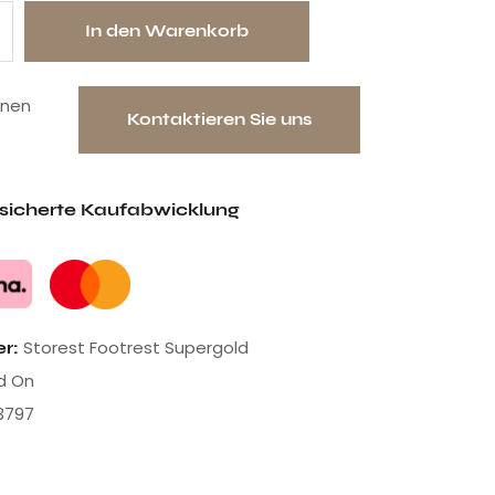
In den Warenkorb
onen
Kontaktieren Sie uns
esicherte Kaufabwicklung
Storest Footrest Supergold
er:
d On
3797