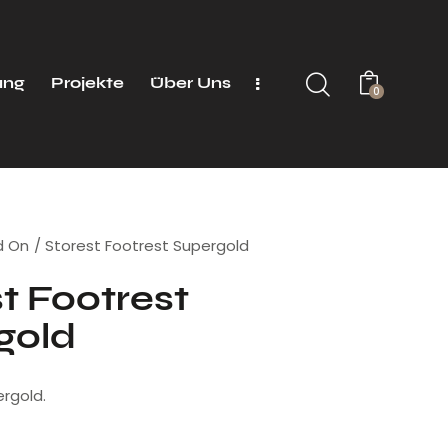
ung
Projekte
Über Uns
0
d On
Storest Footrest Supergold
t Footrest
gold
rgold.