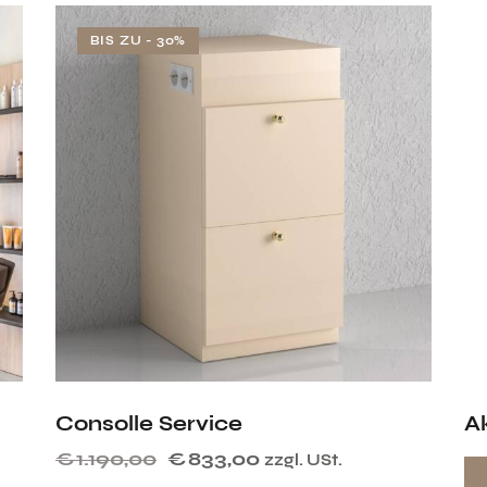
BIS ZU
- 30%
Consolle Service
A
€
1.190,00
€
833,00
zzgl. USt.