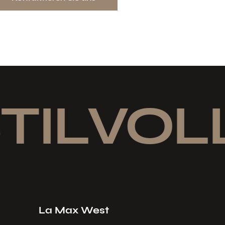
TILVOLL
La Max West