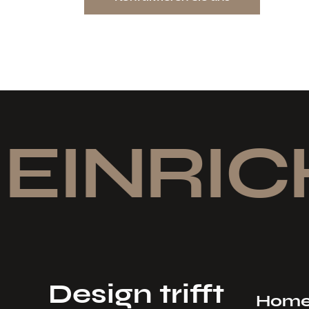
EINRIC
Design trifft
Hom