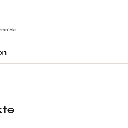
rstühle.
en
kte