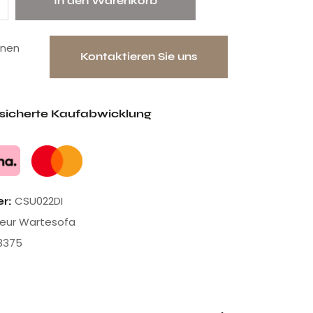
In den Warenkorb
onen
Kontaktieren Sie uns
esicherte Kaufabwicklung
CSU022DI
er:
seur Wartesofa
3375