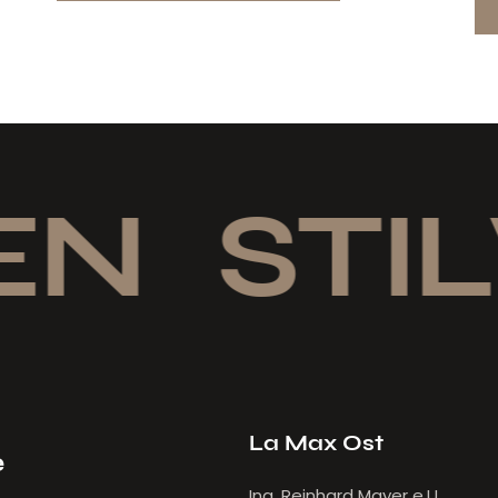
N
STIL
La Max Ost
e
Ing. Reinhard Mayer e.U.