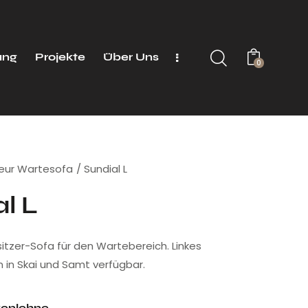
ung
Projekte
Über Uns
0
seur Wartesofa
Sundial L
l L
sitzer-Sofa für den Wartebereich. Linkes
n in Skai und Samt verfügbar.
kenlehne