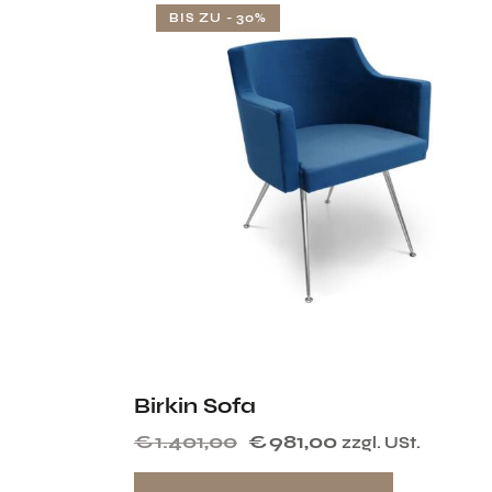
BIS ZU
- 30%
Birkin Sofa
€
1.401,00
€
981,00
zzgl. USt.