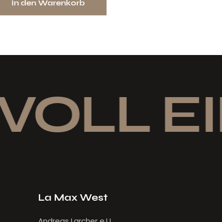
In den Warenkorb
VOLL EI
La Max West
Andreas Larcher e.U.