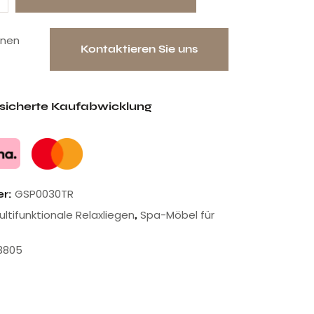
onen
Kontaktieren Sie uns
esicherte Kaufabwicklung
GSP0030TR
er:
ultifunktionale Relaxliegen
Spa-Möbel für
,
3805