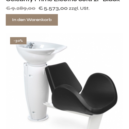
€
9.289,00
€
5.573,00
zzgl. USt.
In den Warenkorb
-30%