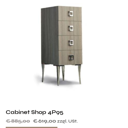
Cabinet Shop 4P95
€
885,00
€
619,00
zzgl. USt.