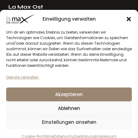
La Max Ost
Ing. Reinhard Mayer e.U.
Einwilligung verwalten
Stadlgasse 4
2122 Riedenthal, Austria
Um dir ein optimales Erlebnis zu bieten, verwenden wir
Technologien wie Cookies, um Geräteinformationen zu speichern
E-Mail:
mayer[at]lamax.at
und/oder darauf zuzugreifen. Wenn du diesen Technologien
+436643432630
zustimmst, können wir Daten wie das Surfverhalten oder eindeutige
IDs auf dieser Website verarbeiten. Wenn du deine Einwillligung
nicht erteilst oder zurückziehst, können bestimmte Merkmale und
La Max West
Funktionen beeinträchtigt werden.
Andreas Larcher e.U.
Dienste verwalten
Vinzenz-Gredler-Straße 41b
6410 Telfs, Austria
Akzeptieren
E-Mail:
larcher[at]lamax.at
+436643432632
Ablehnen
Einstellungen ansehen
Datenschutzerklärung
Impressum
la max
© 2026. Alle Rechte vorbehalten
Cookie-Richtlinie
Datenschutzerklärung
Impressum