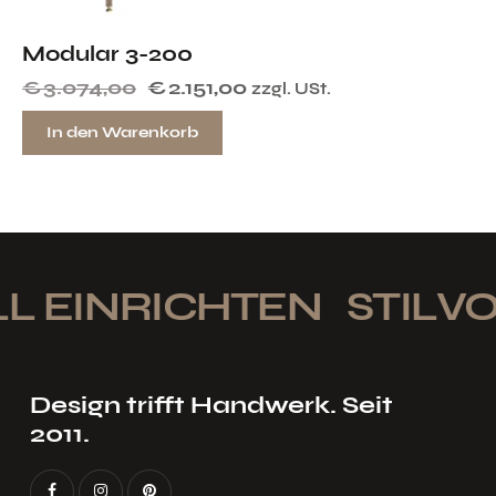
Modular 3-200
€
3.074,00
€
2.151,00
zzgl. USt.
In den Warenkorb
L EINRICHTEN
STILVO
Design trifft Handwerk. Seit
2011.