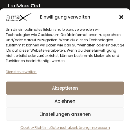
La Max Ost
Ing. Reinhard Mayer e.U.
Einwilligung verwalten
Stadlgasse 4
2122 Riedenthal, Austria
Um dir ein optimales Erlebnis zu bieten, verwenden wir
Technologien wie Cookies, um Geräteinformationen zu speichern
E-Mail:
mayer[at]lamax.at
und/oder darauf zuzugreifen. Wenn du diesen Technologien
+436643432630
zustimmst, können wir Daten wie das Surfverhalten oder eindeutige
IDs auf dieser Website verarbeiten. Wenn du deine Einwillligung
nicht erteilst oder zurückziehst, können bestimmte Merkmale und
La Max West
Funktionen beeinträchtigt werden.
Andreas Larcher e.U.
Dienste verwalten
Vinzenz-Gredler-Straße 41b
6410 Telfs, Austria
Akzeptieren
E-Mail:
larcher[at]lamax.at
+436643432632
Ablehnen
Einstellungen ansehen
Datenschutzerklärung
Impressum
la max
© 2026. Alle Rechte vorbehalten
Cookie-Richtlinie
Datenschutzerklärung
Impressum