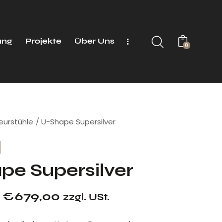
ung
Projekte
Über Uns
0
seurstühle
U-Shape Supersilver
pe Supersilver
€
679,00
zzgl. USt.