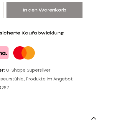
In den Warenkorb
esicherte Kaufabwicklung
U-Shape Supersilver
er:
riseurstühle
Produkte im Angebot
,
4267