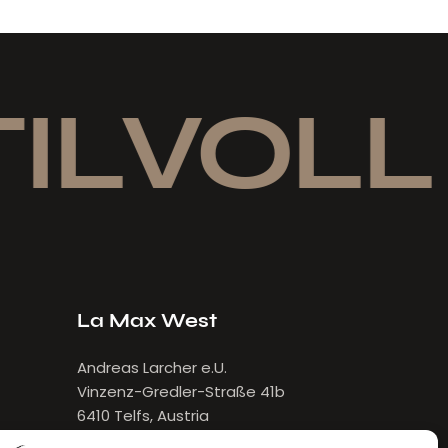
ILVOLL 
La Max West
Andreas Larcher e.U.
Vinzenz-Gredler-Straße 41b
6410 Telfs, Austria
E-Mail:
larcher[at]lamax.at