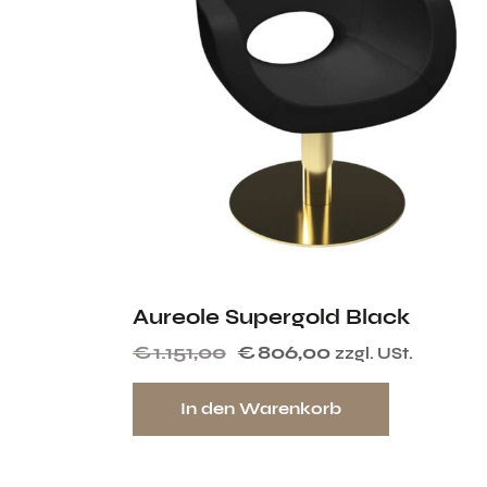
Aureole Supergold Black
€
1.151,00
€
806,00
zzgl. USt.
In den Warenkorb