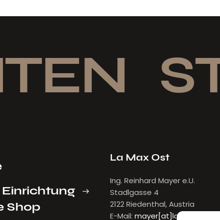
TEN
ST
La Max Ost
e
Ing. Reinhard Mayer e.U.
 Einrichtung
Stadlgasse 4
2122 Riedenthal, Austria
e Shop
E-Mail:
mayer[at]lamax.at