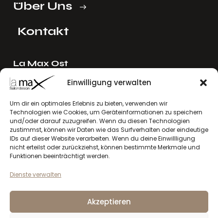
Über Uns
Kontakt
La Max Ost
Ing. Reinhard Mayer e.U.
Einwilligung verwalten
Stadlgasse 4
2122 Riedenthal, Austria
Um dir ein optimales Erlebnis zu bieten, verwenden wir
Technologien wie Cookies, um Geräteinformationen zu speichern
E-Mail:
mayer[at]lamax.at
und/oder darauf zuzugreifen. Wenn du diesen Technologien
+436643432630
zustimmst, können wir Daten wie das Surfverhalten oder eindeutige
IDs auf dieser Website verarbeiten. Wenn du deine Einwillligung
nicht erteilst oder zurückziehst, können bestimmte Merkmale und
La Max West
Funktionen beeinträchtigt werden.
Andreas Larcher e.U.
Dienste verwalten
Vinzenz-Gredler-Straße 41b
6410 Telfs, Austria
Akzeptieren
E-Mail:
larcher[at]lamax.at