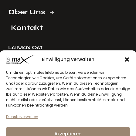
Über Uns
Kontakt
La Max Ost
Ing. Reinhard Mayer e.U.
Einwilligung verwalten
Stadlgasse 4
Um dir ein optimales Erlebnis zu bieten, verwenden wir
2122 Riedenthal, Austria
Technologien wie Cookies, um Geräteinformationen zu speichern
E-Mail:
mayer[at]lamax.at
und/oder darauf zuzugreifen. Wenn du diesen Technologien
zustimmst, können wir Daten wie das Surfverhalten oder eindeutige
+436643432630
IDs auf dieser Website verarbeiten. Wenn du deine Einwillligung
nicht erteilst oder zurückziehst, können bestimmte Merkmale und
La Max West
Funktionen beeinträchtigt werden.
Andreas Larcher e.U.
Dienste verwalten
Vinzenz-Gredler-Straße 41b
6410 Telfs, Austria
Akzeptieren
E-Mail:
larcher[at]lamax.at