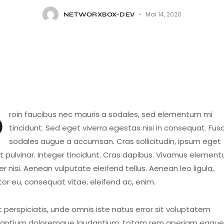
Mai 14, 2020
NETWORXBOX-DEV
mentum mi
tincidunt. Sed eget viverra egestas nisi in consequat. Fus
sodales augue a accumsan. Cras sollicitudin, ipsum eget
it pulvinar. Integer tincidunt. Cras dapibus. Vivamus elemen
 nisi. Aenean vulputate eleifend tellus. Aenean leo ligula,
tor eu, consequat vitae, eleifend ac, enim.
 perspiciatis, unde omnis iste natus error sit voluptatem
antium doloremque laudantium, totam rem aperiam eaque 