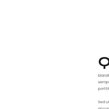
Qroin faucibus nec mauris a sodales, sed ele
bland
semper
portti
Sed ut
accus