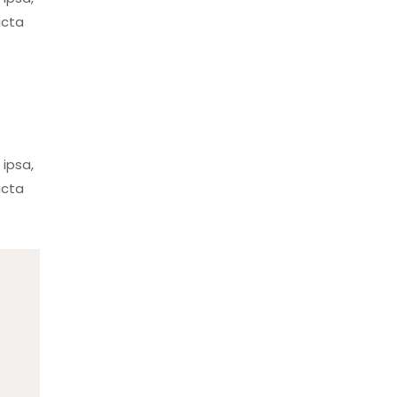
icta
ipsa,
icta