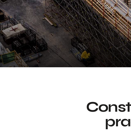
Constr
pra