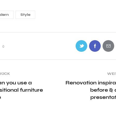
dern
Style
0
RÜCK
WEI
n you use a
Renovation inspira
sitional furniture
before & 
e
presenta