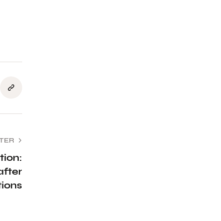
TER
tion:
after
tions