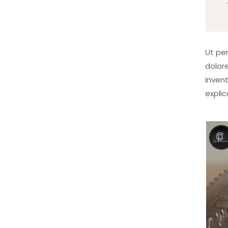
Ut pe
dolor
invent
expli