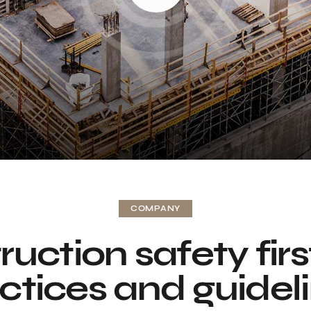
COMPANY
uction safety firs
ctices and guidel