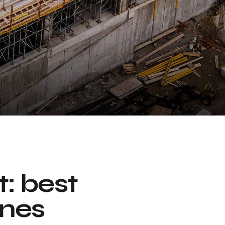
t: best
ines