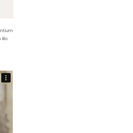
antium
illo