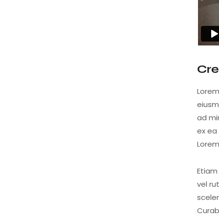
Cre
Lorem 
eiusm
ad min
ex ea
Lorem 
Etiam 
vel r
scele
Curabi