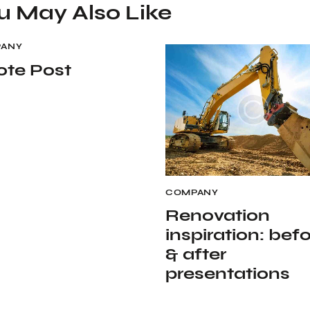
u May Also Like
ANY
te Post
COMPANY
Renovation
inspiration: bef
& after
presentations