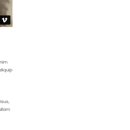
enim
liquip
isus,
ullam