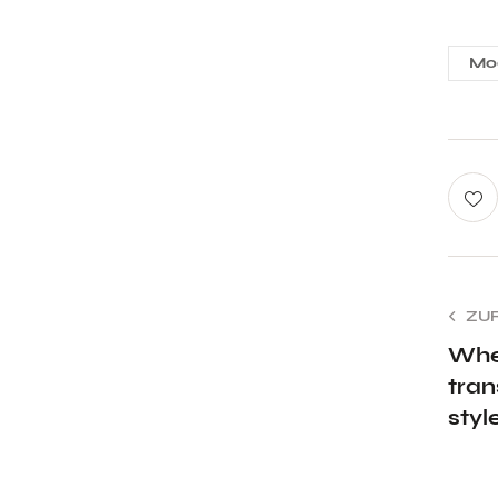
Mo
ZU
Whe
tran
styl