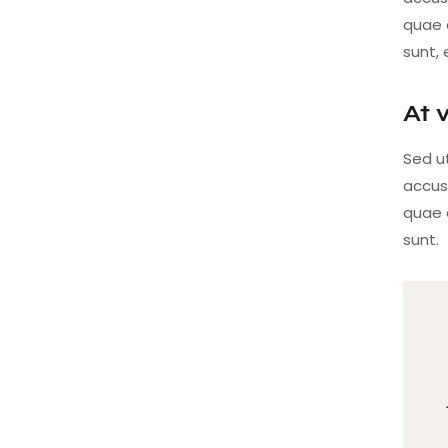
quae a
sunt, 
At 
Sed ut
accus
quae a
sunt.