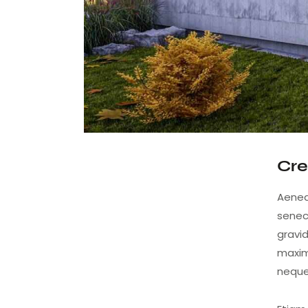
Cre
Aenea
senec
gravid
maxim
neque 