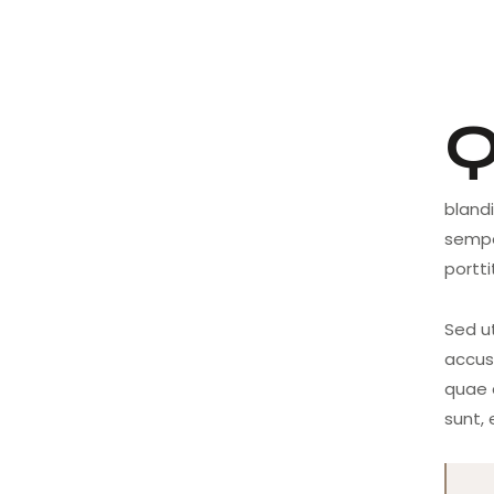
Qroin faucibus nec mauris a sodales, sed ele
bland
semper
portti
Sed ut
accus
quae a
sunt, 