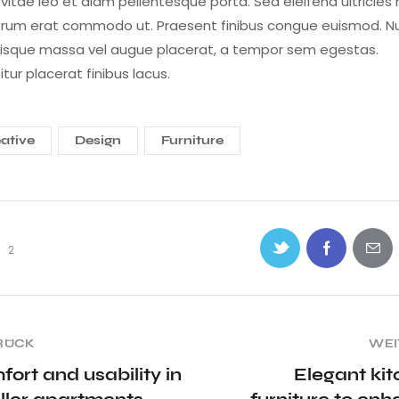
vitae leo et diam pellentesque porta. Sed eleifend ultricies r
utrum erat commodo ut. Praesent finibus congue euismod. N
risque massa vel augue placerat, a tempor sem egestas.
tur placerat finibus lacus.
ative
Design
Furniture
2
RÜCK
WEI
ort and usability in
Elegant ki