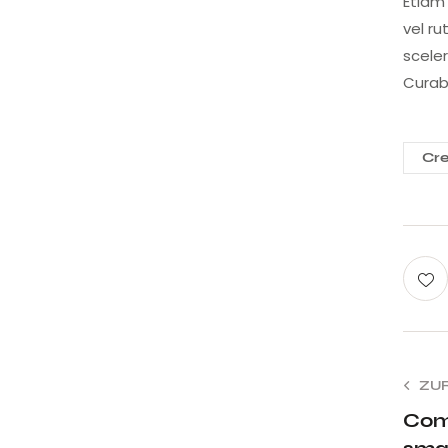
Etiam 
vel r
scele
Curabi
Cre
ZU
Comf