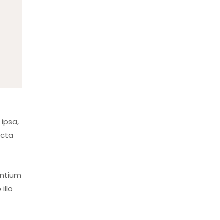
ipsa,
icta
antium
illo