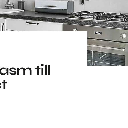
sm till
ct