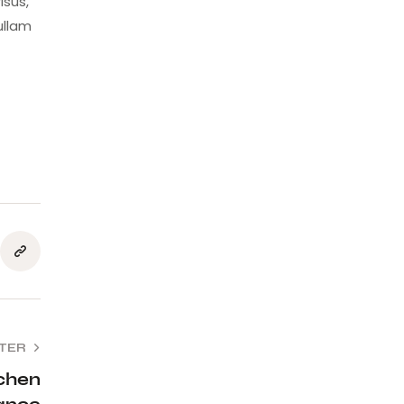
isus,
ullam
TER
tchen