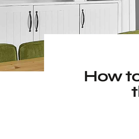
How to
t