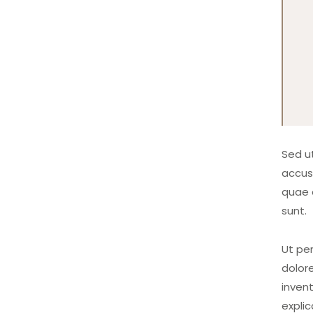
Sed ut
accus
quae a
sunt.
Ut pe
dolor
invent
expli