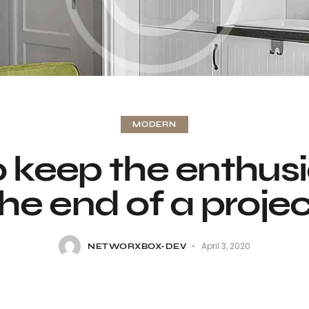
MODERN
 keep the enthusia
he end of a proje
April 3, 2020
NETWORXBOX-DEV