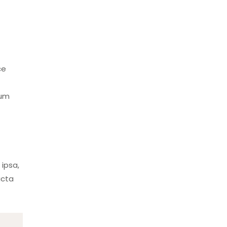
ce
tum
ipsa,
icta