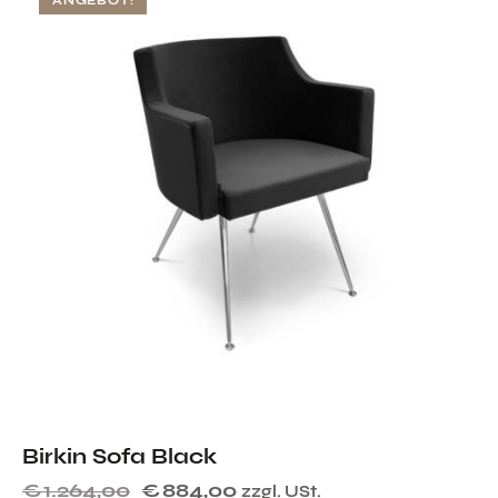
ANGEBOT!
Birkin Sofa Black
€
1.264,00
€
884,00
zzgl. USt.