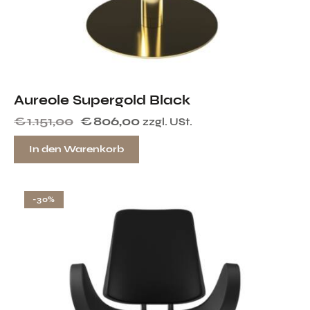
Aureole Supergold Black
€
1.151,00
€
806,00
zzgl. USt.
In den Warenkorb
-30%