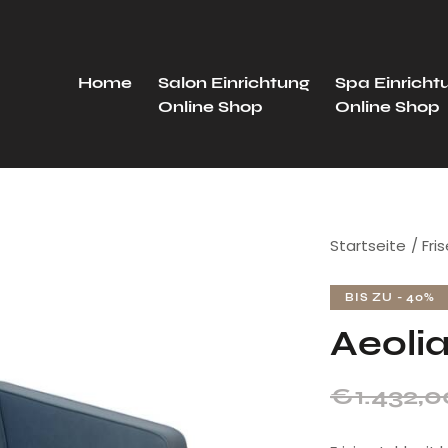
Home
Salon Einrichtung
Spa Einricht
Online Shop
Online Shop
Startseite
Fri
BIS ZU
- 40%
Aeoli
€
1.432,0