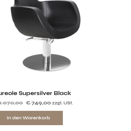
ureole Supersilver Black
1.070,00
€
749,00
zzgl. USt.
In den Warenkorb