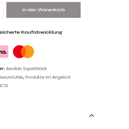
In den Warenkorb
esicherte Kaufabwicklung
Aeolian Superblack
er:
riseurstühle
Produkte im Angebot
,
4170