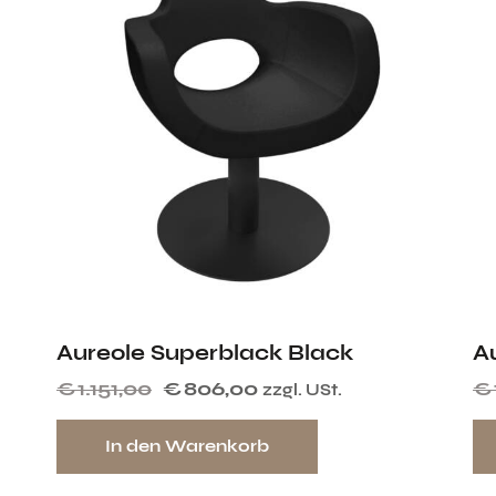
Aureole Superblack Black
A
€
1.151,00
€
806,00
€
zzgl. USt.
In den Warenkorb