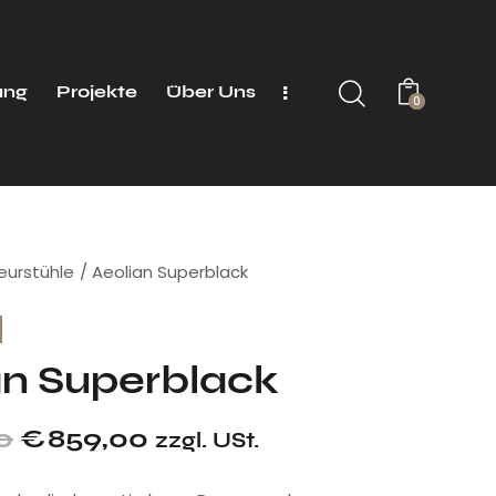
ung
Projekte
Über Uns
0
seurstühle
Aeolian Superblack
an Superblack
0
€
859,00
zzgl. USt.