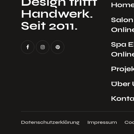
Design trifft
Hom
Handwerk.
Salon
Seit 2011.
Onlin
Spa E
Onlin
Proje
Über 
Konta
Datenschutzerklärung
Impressum
Coo