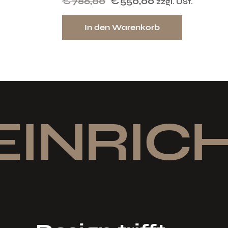
€
786,00
€
550,00
zzgl. USt.
In den Warenkorb
EINRICH