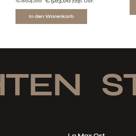
€
804,00
€
563,00
zzgl. USt.
In den Warenkorb
TEN
ST
La Max Ost