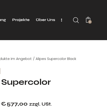
ung
Projekte
Über Uns
0
dukte im Angebot
Alipes Supercolor Black
 Supercolor
€
577,00
zzgl. USt.