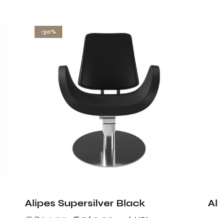
-30%
Alipes Supersilver Black
A