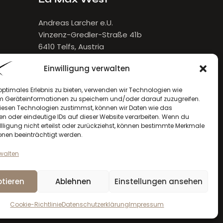
Andreas Larcher e.U.
Vinzenz-Gredler-Straße 41b
6410 Telfs, Austria
E-Mail:
larcher[at]lamax.at
Einwilligung verwalten
+436643432632
optimales Erlebnis zu bieten, verwenden wir Technologien wie
m Geräteinformationen zu speichern und/oder darauf zuzugreifen.
esen Technologien zustimmst, können wir Daten wie das
en oder eindeutige IDs auf dieser Website verarbeiten. Wenn du
llligung nicht erteilst oder zurückziehst, können bestimmte Merkmale
onen beeinträchtigt werden.
rwalten
tieren
Ablehnen
Einstellungen ansehen
la max
© 2026. Alle Rechte vorbehalten
Cookie-Richtlinie
Datenschutzerklärung
Impressum