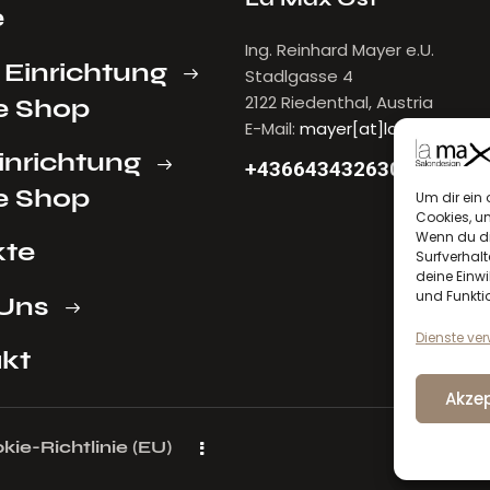
e
Ing. Reinhard Mayer e.U.
 Einrichtung
Stadlgasse 4
2122 Riedenthal, Austria
e Shop
E-Mail:
mayer[at]lamax.at
inrichtung
+436643432630
e Shop
Um dir ein 
Cookies, u
Wenn du di
kte
Surfverhalt
deine Einwi
und Funkti
Uns
Dienste ve
kt
Akzep
kie-Richtlinie (EU)