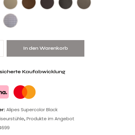
In den Warenkorb
esicherte Kaufabwicklung
Alipes Supercolor Black
er:
riseurstühle
Produkte im Angebot
,
4699