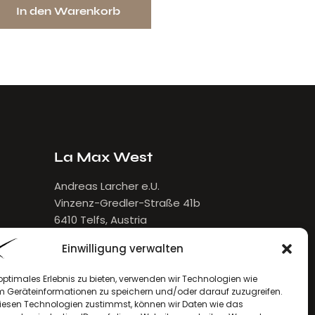
In den Warenkorb
STILVO
La Max West
Andreas Larcher e.U.
Vinzenz-Gredler-Straße 41b
6410 Telfs, Austria
E-Mail:
larcher[at]lamax.at
Einwilligung verwalten
+436643432632
optimales Erlebnis zu bieten, verwenden wir Technologien wie
m Geräteinformationen zu speichern und/oder darauf zuzugreifen.
esen Technologien zustimmst, können wir Daten wie das