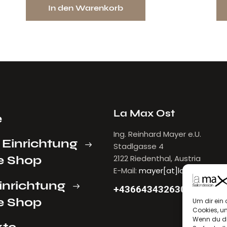
In den Warenkorb
ICHTEN
La Max Ost
e
Ing. Reinhard Mayer e.U.
 Einrichtung
Stadlgasse 4
e Shop
2122 Riedenthal, Austria
E-Mail:
mayer[at]lamax.at
inrichtung
+436643432630
e Shop
Um dir ein 
Cookies, u
Wenn du di
kte