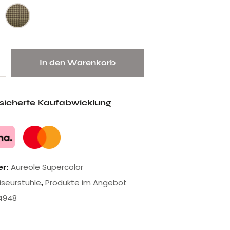
In den Warenkorb
esicherte Kaufabwicklung
Aureole Supercolor
er:
riseurstühle
Produkte im Angebot
,
4948