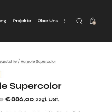
ung
Projekte
Über Uns
0
seurstühle
Aureole Supercolor
le Supercolor
00
€
886,00
zzgl. USt.