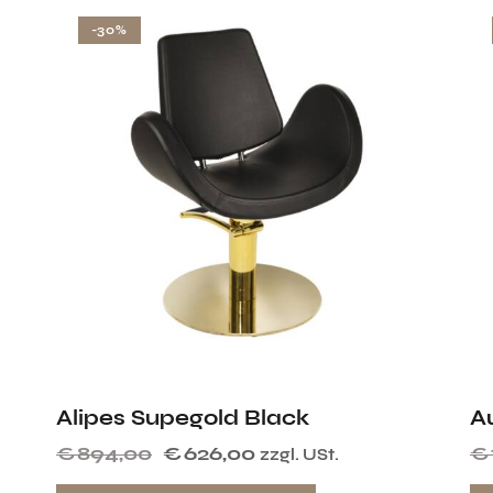
-30%
Alipes Supegold Black
A
€
894,00
€
626,00
€
zzgl. USt.