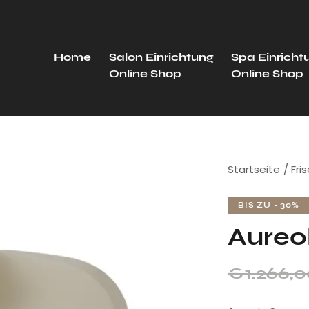
Home
Salon Einrichtung
Spa Einricht
Online Shop
Online Shop
Startseite
Fri
BIS ZU
- 30%
Aureo
€
1.266,