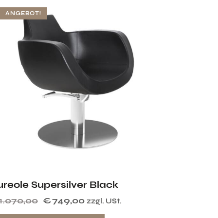
ANGEBOT!
ureole Supersilver Black
1.070,00
€
749,00
zzgl. USt.