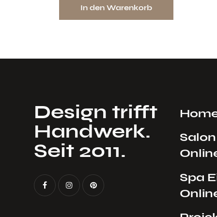
In den Warenkorb
L EINR
Design trifft
Hom
Handwerk.
Salon
Seit 2011.
Onlin
Spa E
Onlin
Proje