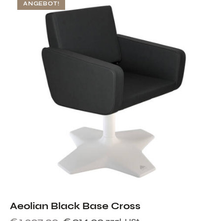
ANGEBOT!
Aeolian Black Base Cross
€
1.307,00
€
914,00