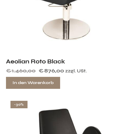
Aeolian Roto Black
€
1.460,00
€
876,00
zzgl. USt.
In den Warenkorb
-30%