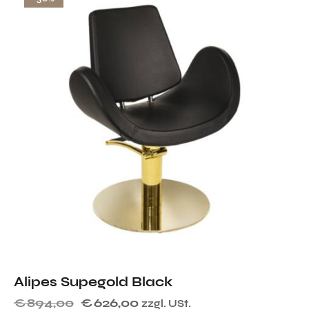
Alipes Supegold Black
€
894,00
€
626,00
zzgl. USt.