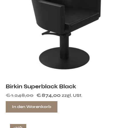
Birkin Superblack Black
€
1.248,00
€
874,00
zzgl. USt.
In den Warenkorb
-30%