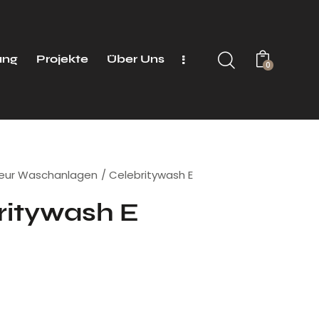
ung
Projekte
Über Uns
0
seur Waschanlagen
Celebritywash E
ritywash E