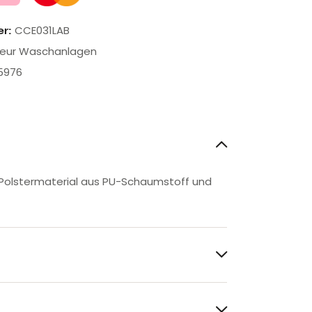
CCE031LAB
er:
iseur Waschanlagen
5976
 Polstermaterial aus PU-Schaumstoff und