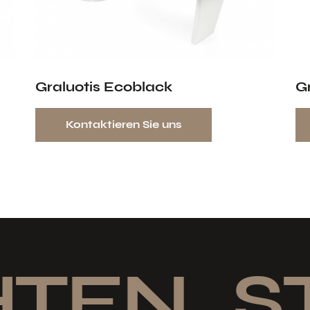
Graluotis Ecoblack
G
Kontaktieren Sie uns
TEN
ST