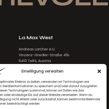
La Max West
Andreas Larcher e.U.
Vinzenz-Gredler-Straße 41b
6410 Telfs, Austria
E-Mail:
larcher[at]lamax.at
Einwilligung verwalten
+436643432632
optimales Erlebnis zu bieten, verwenden wir Technologien wie
m Geräteinformationen zu speichern und/oder darauf zuzugreifen.
esen Technologien zustimmst, können wir Daten wie das
en oder eindeutige IDs auf dieser Website verarbeiten. Wenn du
llligung nicht erteilst oder zurückziehst, können bestimmte Merkmale
onen beeinträchtigt werden.