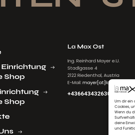
La Max Ost
e
Ing. Reinhard Mayer e.U.
 Einrichtung
Stadlgasse 4
2122 Riedenthal, Austria
e Shop
E-Mail:
mayer[at]lamax.at
inrichtung
+436643432630
e Shop
Um dir ein 
Cookies, u
Wenn du di
kte
Surfverhalt
deine Einwi
und Funkti
Uns