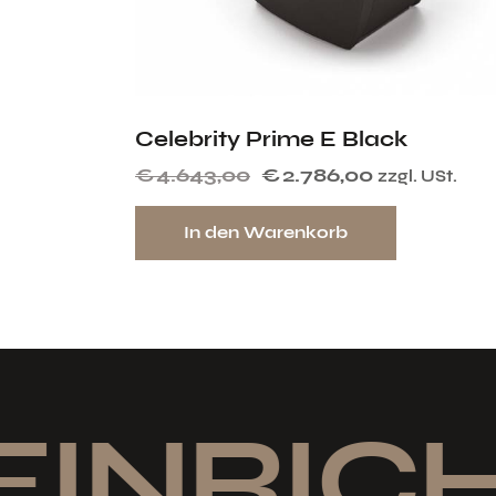
Celebrity Prime E Black
€
4.643,00
€
2.786,00
zzgl. USt.
In den Warenkorb
EINRICH