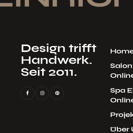
Design trifft
Hom
Handwerk.
Salon
Seit 2011.
Onlin
Spa E
Onlin
Proje
Über 