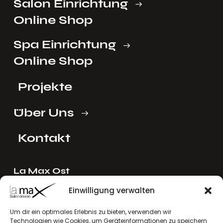
Salon Einrichtung
Online Shop
Spa Einrichtung
Online Shop
Projekte
Über Uns
Kontakt
La Max Ost
Ing. Reinhard Mayer e.U.
Einwilligung verwalten
Stadlgasse 4
2122 Riedenthal, Austria
Um dir ein optimales Erlebnis zu bieten, verwenden wir
Technologien wie Cookies, um Geräteinformationen zu speichern