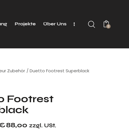
ung
Projekte
Über Uns
0
seur Zubehör
Duetto Footrest Superblack
o Footrest
black
€
88,00
zzgl. USt.