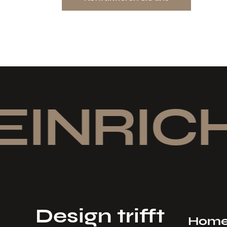
EINRIC
Design trifft
Hom