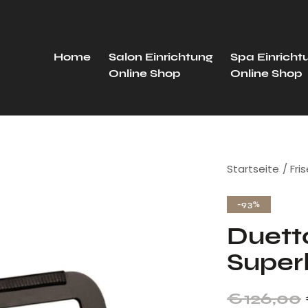
Home
Salon Einrichtung
Spa Einricht
Online Shop
Online Shop
Startseite
Fri
-93%
Duett
Super
€
126,00