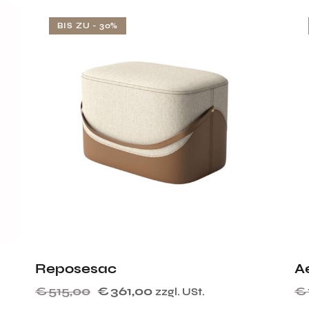
BIS ZU
- 30%
Reposesac
A
€
515,00
€
361,00
€
zzgl. USt.