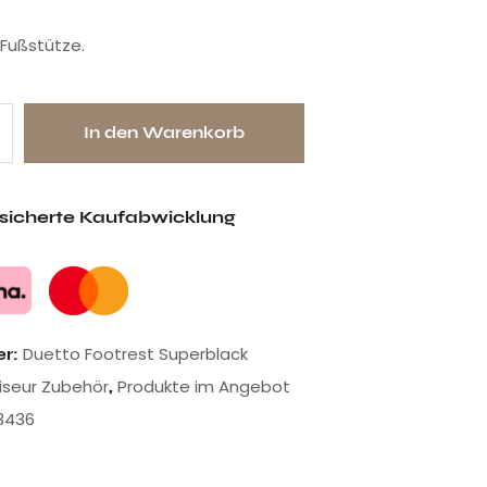
Fußstütze.
In den Warenkorb
esicherte Kaufabwicklung
Duetto Footrest Superblack
er:
riseur Zubehör
Produkte im Angebot
,
3436