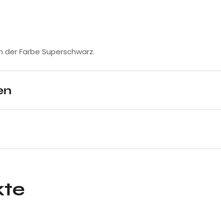
in der Farbe Superschwarz.
en
kte