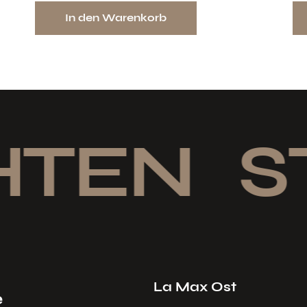
In den Warenkorb
HTEN
ST
La Max Ost
e