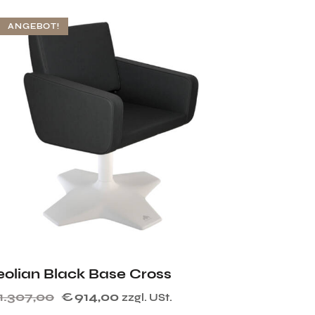
ANGEBOT!
eolian Black Base Cross
1.307,00
€
914,00
zzgl. USt.