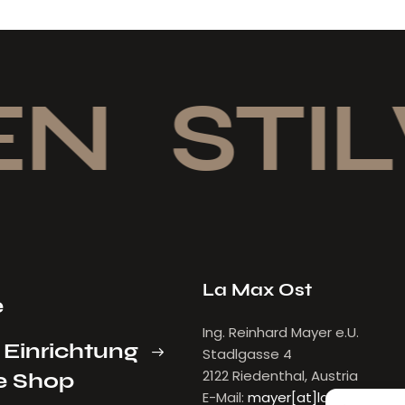
N
STIL
La Max Ost
e
Ing. Reinhard Mayer e.U.
 Einrichtung
Stadlgasse 4
2122 Riedenthal, Austria
e Shop
E-Mail:
mayer[at]lamax.at