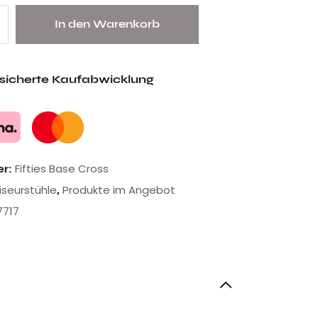
In den Warenkorb
esicherte Kaufabwicklung
Fifties Base Cross
er:
riseurstühle
Produkte im Angebot
,
7717