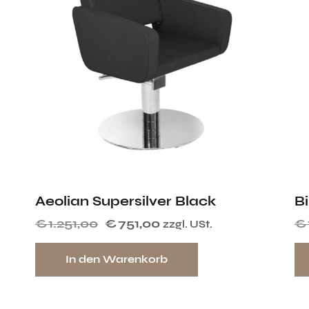
Aeolian Supersilver Black
Bi
€
1.251,00
€
751,00
€
zzgl. USt.
In den Warenkorb