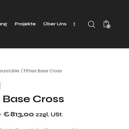
ung
Projekte
Über Uns
0
seurstühle
Fifties Base Cross
s Base Cross
0
€
813,00
zzgl. USt.