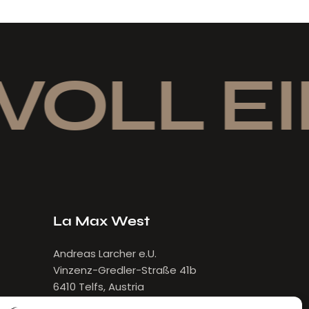
VOLL EI
La Max West
Andreas Larcher e.U.
Vinzenz-Gredler-Straße 41b
6410 Telfs, Austria
E-Mail:
larcher[at]lamax.at