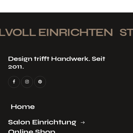
VOLL EINRICHTEN
STI
Design trifft Handwerk. Seit
2011.
Home
Salon Einrichtung
Online Shop