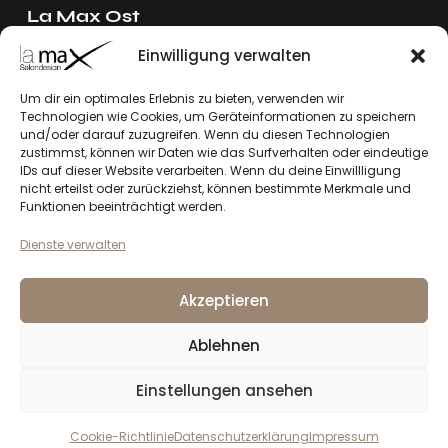
La Max Ost
Ing. Reinhard Mayer e.U.
Einwilligung verwalten
Stadlgasse 4
2122 Riedenthal, Austria
Um dir ein optimales Erlebnis zu bieten, verwenden wir
Technologien wie Cookies, um Geräteinformationen zu speichern
E-Mail:
mayer[at]lamax.at
und/oder darauf zuzugreifen. Wenn du diesen Technologien
+436643432630
zustimmst, können wir Daten wie das Surfverhalten oder eindeutige
IDs auf dieser Website verarbeiten. Wenn du deine Einwillligung
nicht erteilst oder zurückziehst, können bestimmte Merkmale und
La Max West
Funktionen beeinträchtigt werden.
Andreas Larcher e.U.
Dienste verwalten
Vinzenz-Gredler-Straße 41b
6410 Telfs, Austria
Akzeptieren
E-Mail:
larcher[at]lamax.at
+436643432632
Ablehnen
Einstellungen ansehen
Datenschutzerklärung
Impressum
la max
© 2026. Alle Rechte vorbehalten
Cookie-Richtlinie
Datenschutzerklärung
Impressum