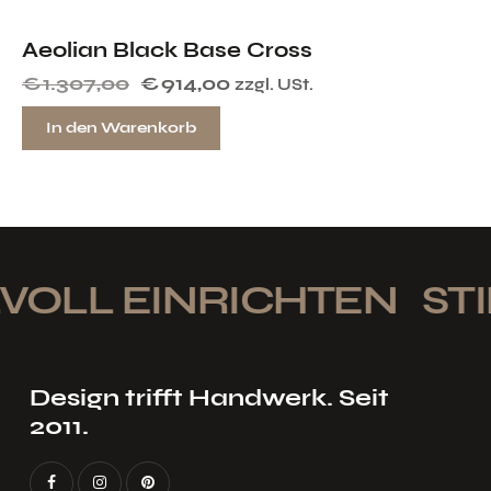
Aeolian Black Base Cross
€
1.307,00
€
914,00
zzgl. USt.
In den Warenkorb
VOLL EINRICHTEN
STIL
Design trifft Handwerk. Seit
2011.