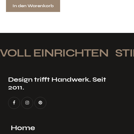
In den Warenkorb
VOLL EINRICHTEN
STI
Design trifft Handwerk. Seit
2011.
Home