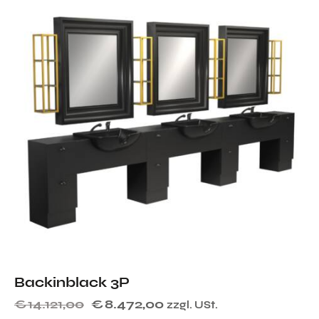
Backinblack 3P
€
14.121,00
€
8.472,00
zzgl. USt.