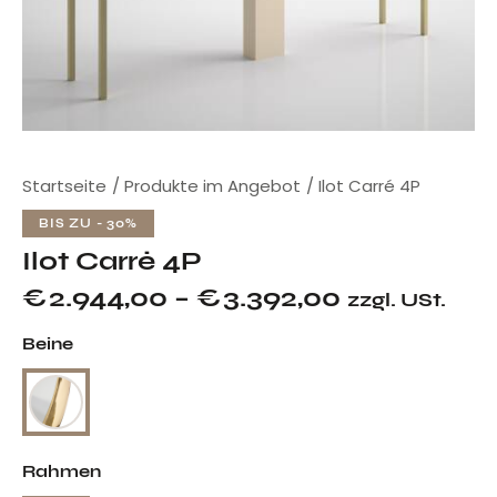
Startseite
Produkte im Angebot
Ilot Carré 4P
BIS ZU
- 30%
Ilot Carré 4P
€
2.944,00
–
€
3.392,00
zzgl. USt.
Beine
Rahmen