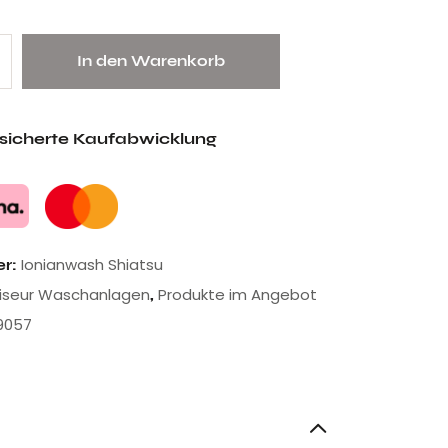
In den Warenkorb
esicherte Kaufabwicklung
Ionianwash Shiatsu
er:
riseur Waschanlagen
Produkte im Angebot
,
9057