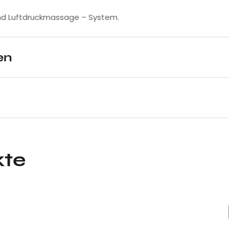
und Luftdruckmassage – System.
en
kte