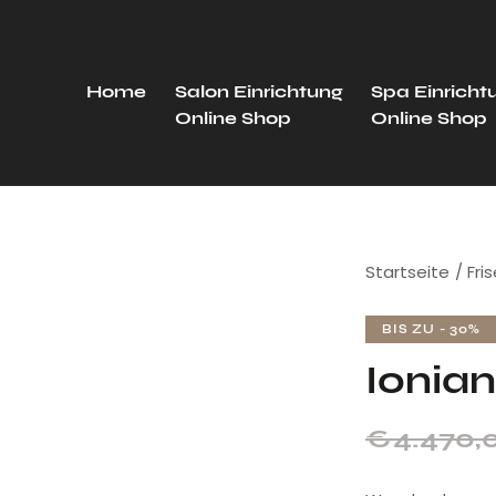
Home
Salon Einrichtung
Spa Einricht
Online Shop
Online Shop
Startseite
Fri
BIS ZU
- 30%
Ionia
€
4.470,