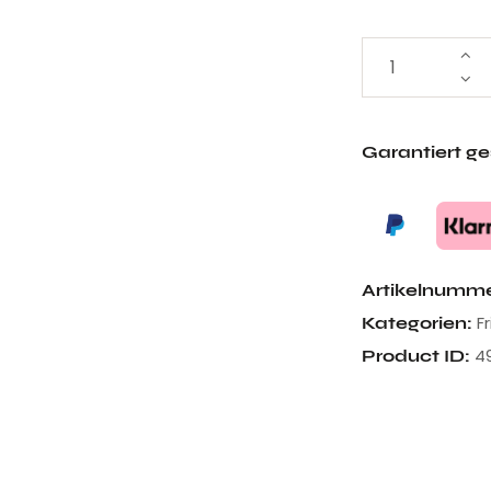
Garantiert g
Artikelnumm
F
Kategorien:
4
Product ID: