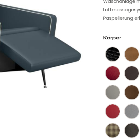
Waschanlage mi
Luftmassagesyst
Paspelierung erh
Körper