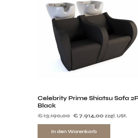
Celebrity Prime Shiatsu Sofa 2
Black
€
13.190,00
€
7.914,00
zzgl. USt.
In den Warenkorb