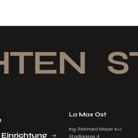
TEN
ST
La Max Ost
e
Ing. Reinhard Mayer e.U.
 Einrichtung
Stadlgasse 4