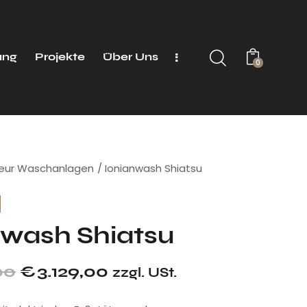
ung
Projekte
Über Uns
0
seur Waschanlagen
Ionianwash Shiatsu
nwash Shiatsu
00
€
3.129,00
zzgl. USt.