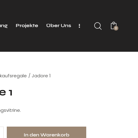
ung
Projekte
Über Uns
0
kaufsregale
Jadore 1
e 1
svitrine.
In den Warenkorb