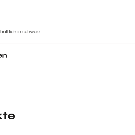
hältlich in schwarz.
en
kte