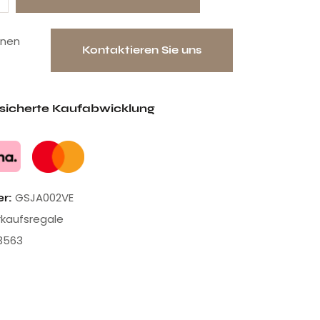
onen
Kontaktieren Sie uns
esicherte Kaufabwicklung
GSJA002VE
er:
rkaufsregale
3563