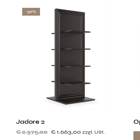
-30%
Jadore 2
O
€
2.375,00
€
1.663,00
zzgl. USt.