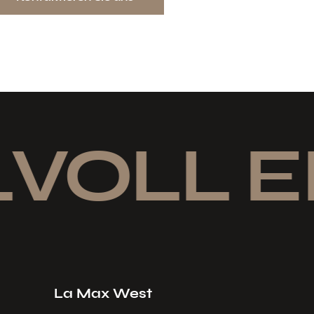
VOLL E
La Max West