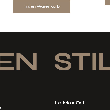
In den Warenkorb
EN
STIL
La Max Ost
e