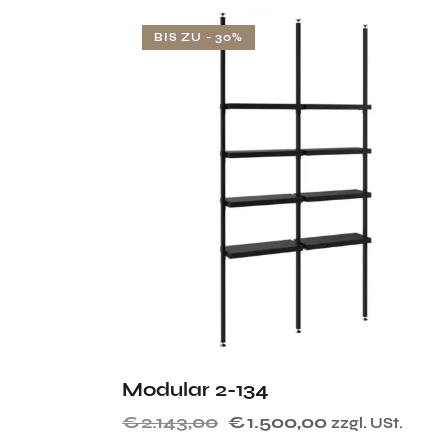
BIS ZU
- 30%
Modular 2-134
€
2.143,00
€
1.500,00
zzgl. USt.