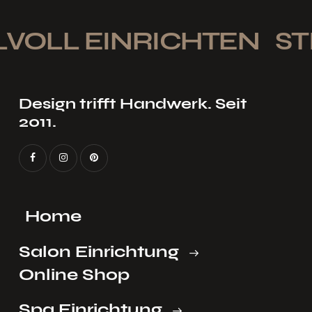
VOLL EINRICHTEN
STI
Design trifft Handwerk. Seit
2011.
Home
Salon Einrichtung
Online Shop
Spa Einrichtung