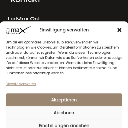
La Max Ost
Ing. Reinhard Mayer e.U.
Einwilligung verwalten
Stadlgasse 4
2122 Riedenthal, Austria
Um dir ein optimales Erlebnis zu bieten, verwenden wir
Technologien wie Cookies, um Geräteinformationen zu speichern
E-Mail:
mayer[at]lamax.at
und/oder darauf zuzugreifen. Wenn du diesen Technologien
+436643432630
zustimmst, können wir Daten wie das Surfverhalten oder eindeutige
IDs auf dieser Website verarbeiten. Wenn du deine Einwillligung
nicht erteilst oder zurückziehst, können bestimmte Merkmale und
La Max West
Funktionen beeinträchtigt werden.
Andreas Larcher e.U.
Dienste verwalten
Vinzenz-Gredler-Straße 41b
6410 Telfs, Austria
Akzeptieren
E-Mail:
larcher[at]lamax.at
+436643432632
Ablehnen
Einstellungen ansehen
Datenschutzerklärung
Impressum