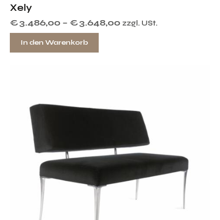
Xely
€
3.486,00
–
€
3.648,00
zzgl. USt.
In den Warenkorb