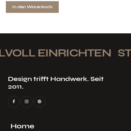
In den Warenkorb
LVOLL EINRICHTEN
STI
Design trifft Handwerk. Seit
2011.
Home