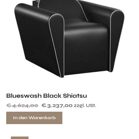
Blueswash Black Shiatsu
€
4.624,00
€
3.237,00
zzgl. USt.
In den Warenkorb