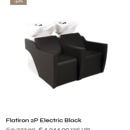
-30%
Flatiron 2P Electric Black
€
5.777,00
€
4.044,00
zzgl. USt.