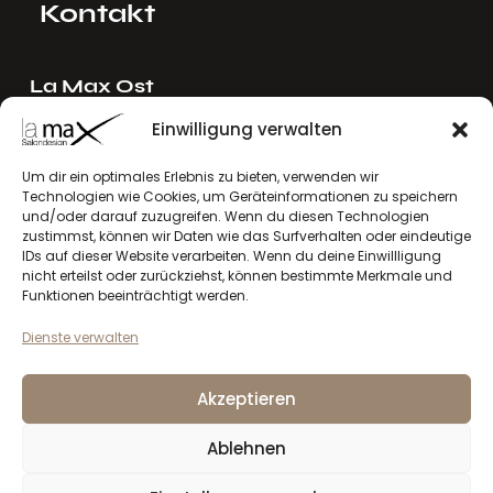
Kontakt
La Max Ost
Ing. Reinhard Mayer e.U.
Einwilligung verwalten
Stadlgasse 4
2122 Riedenthal, Austria
Um dir ein optimales Erlebnis zu bieten, verwenden wir
Technologien wie Cookies, um Geräteinformationen zu speichern
E-Mail:
mayer[at]lamax.at
und/oder darauf zuzugreifen. Wenn du diesen Technologien
+436643432630
zustimmst, können wir Daten wie das Surfverhalten oder eindeutige
IDs auf dieser Website verarbeiten. Wenn du deine Einwillligung
nicht erteilst oder zurückziehst, können bestimmte Merkmale und
La Max West
Funktionen beeinträchtigt werden.
Andreas Larcher e.U.
Dienste verwalten
Vinzenz-Gredler-Straße 41b
6410 Telfs, Austria
Akzeptieren
E-Mail:
larcher[at]lamax.at
+436643432632
Ablehnen