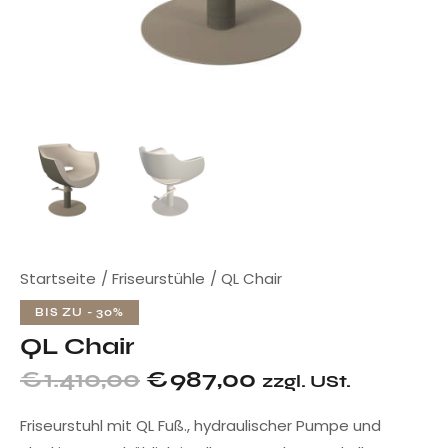
Startseite
Friseurstühle
QL Chair
BIS ZU
- 30%
QL Chair
€
1.410,00
€
987,00
zzgl. USt.
Friseurstuhl mit QL Fuß., hydraulischer Pumpe und