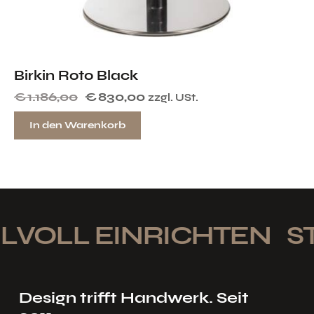
Birkin Roto Black
€
1.186,00
€
830,00
zzgl. USt.
In den Warenkorb
LVOLL EINRICHTEN
ST
Design trifft Handwerk. Seit