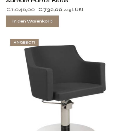
Aureole Parrot Black
€
1.046,00
€
732,00
zzgl. USt.
In den Warenkorb
ANGEBOT!