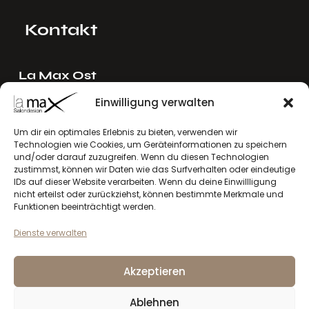
Kontakt
La Max Ost
Ing. Reinhard Mayer e.U.
Einwilligung verwalten
Stadlgasse 4
2122 Riedenthal, Austria
Um dir ein optimales Erlebnis zu bieten, verwenden wir
Technologien wie Cookies, um Geräteinformationen zu speichern
E-Mail:
mayer[at]lamax.at
und/oder darauf zuzugreifen. Wenn du diesen Technologien
+436643432630
zustimmst, können wir Daten wie das Surfverhalten oder eindeutige
IDs auf dieser Website verarbeiten. Wenn du deine Einwillligung
nicht erteilst oder zurückziehst, können bestimmte Merkmale und
La Max West
Funktionen beeinträchtigt werden.
Andreas Larcher e.U.
Dienste verwalten
Vinzenz-Gredler-Straße 41b
6410 Telfs, Austria
Akzeptieren
E-Mail:
larcher[at]lamax.at
+436643432632
Ablehnen