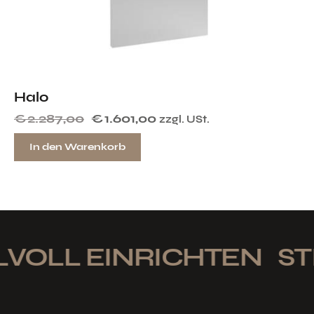
Halo
€
2.287,00
€
1.601,00
zzgl. USt.
In den Warenkorb
VOLL EINRICHTEN
STI