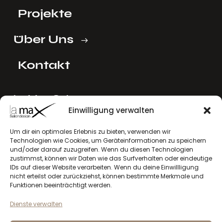
Projekte
Über Uns
Kontakt
La Max Ost
Einwilligung verwalten
Ing. Reinhard Mayer e.U.
Stadlgasse 4
Um dir ein optimales Erlebnis zu bieten, verwenden wir
2122 Riedenthal, Austria
Technologien wie Cookies, um Geräteinformationen zu speichern
E-Mail:
mayer[at]lamax.at
und/oder darauf zuzugreifen. Wenn du diesen Technologien
zustimmst, können wir Daten wie das Surfverhalten oder eindeutige
+436643432630
IDs auf dieser Website verarbeiten. Wenn du deine Einwillligung
nicht erteilst oder zurückziehst, können bestimmte Merkmale und
La Max West
Funktionen beeinträchtigt werden.
Andreas Larcher e.U.
Dienste verwalten
Vinzenz-Gredler-Straße 41b