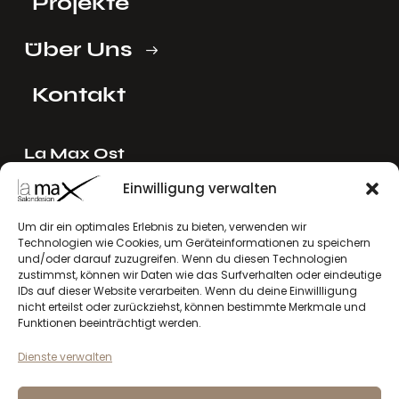
Projekte
Über Uns
Kontakt
La Max Ost
Ing. Reinhard Mayer e.U.
Einwilligung verwalten
Stadlgasse 4
2122 Riedenthal, Austria
Um dir ein optimales Erlebnis zu bieten, verwenden wir
Technologien wie Cookies, um Geräteinformationen zu speichern
E-Mail:
mayer[at]lamax.at
und/oder darauf zuzugreifen. Wenn du diesen Technologien
+436643432630
zustimmst, können wir Daten wie das Surfverhalten oder eindeutige
IDs auf dieser Website verarbeiten. Wenn du deine Einwillligung
nicht erteilst oder zurückziehst, können bestimmte Merkmale und
La Max West
Funktionen beeinträchtigt werden.
Andreas Larcher e.U.
Dienste verwalten
Vinzenz-Gredler-Straße 41b
6410 Telfs, Austria