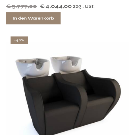
€
5.777,00
€
4.044,00
zzgl. USt.
In den Warenkorb
-40%