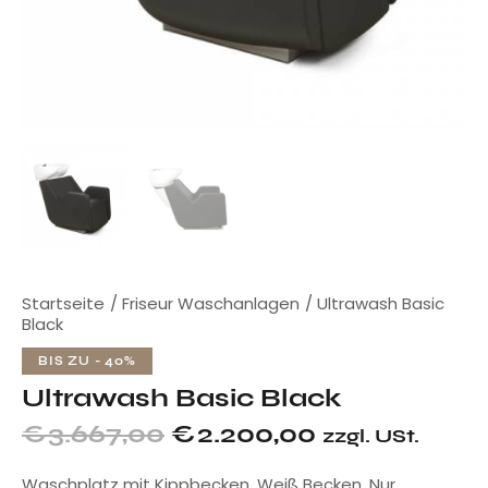
Startseite
Friseur Waschanlagen
Ultrawash Basic
Black
BIS ZU
- 40%
Ultrawash Basic Black
€
3.667,00
€
2.200,00
zzgl. USt.
Waschplatz mit Kippbecken. Weiß Becken. Nur