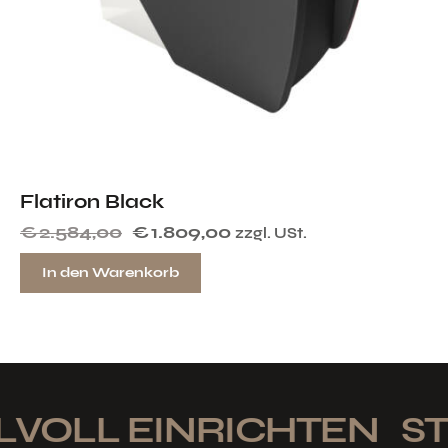
Flatiron Black
€
2.584,00
€
1.809,00
zzgl. USt.
In den Warenkorb
LVOLL EINRICHTEN
STI