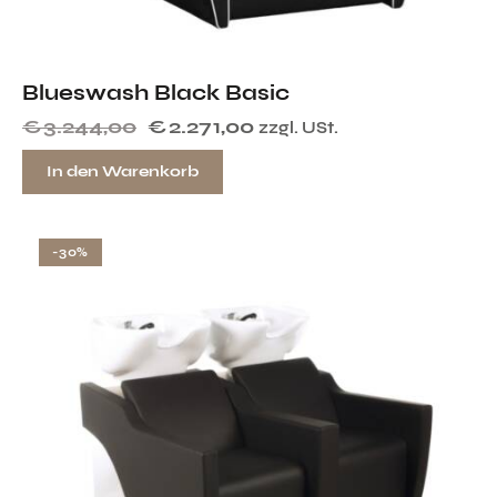
Blueswash Black Basic
€
3.244,00
€
2.271,00
zzgl. USt.
In den Warenkorb
-30%