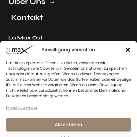
Über Uns
Kontakt
La Max Ost
Ing. Reinhard Mayer e.U.
Einwilligung verwalten
Stadlgasse 4
2122 Riedenthal, Austria
Um dir ein optimales Erlebnis zu bieten, verwenden wir
Technologien wie Cookies, um Geräteinformationen zu speichern
E-Mail:
mayer[at]lamax.at
und/oder darauf zuzugreifen. Wenn du diesen Technologien
+436643432630
zustimmst, können wir Daten wie das Surfverhalten oder eindeutige
IDs auf dieser Website verarbeiten. Wenn du deine Einwillligung
nicht erteilst oder zurückziehst, können bestimmte Merkmale und
La Max West
Funktionen beeinträchtigt werden.
Andreas Larcher e.U.
Dienste verwalten
Vinzenz-Gredler-Straße 41b
6410 Telfs, Austria
Akzeptieren
E-Mail:
larcher[at]lamax.at
+436643432632