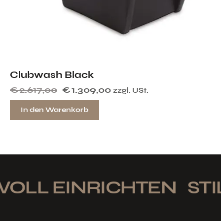
Clubwash Black
€
2.617,00
€
1.309,00
zzgl. USt.
In den Warenkorb
OLL EINRICHTEN
STIL