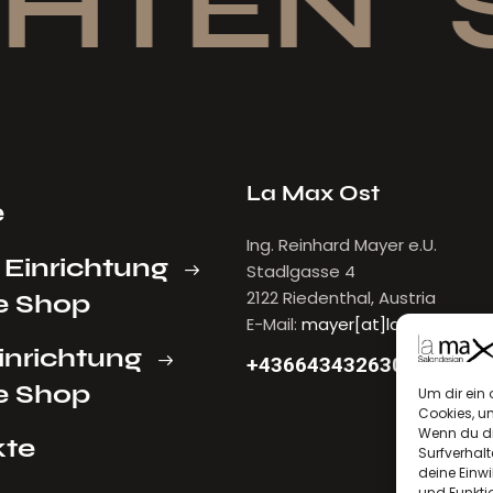
HTEN
S
La Max Ost
e
Ing. Reinhard Mayer e.U.
 Einrichtung
Stadlgasse 4
2122 Riedenthal, Austria
e Shop
E-Mail:
mayer[at]lamax.at
inrichtung
+436643432630
e Shop
Um dir ein 
Cookies, u
Wenn du di
kte
Surfverhalt
deine Einwi
und Funkti