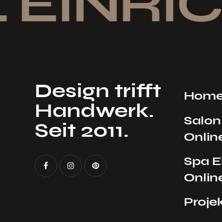
 EINRIC
Design trifft
Hom
Handwerk.
Salon
Seit 2011.
Onlin
Spa E
Onlin
Proje