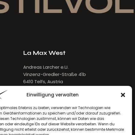
TILVOLL
La Max West
Andreas Larcher e.U.
Vinzenz-Gredler-Straße 41b
6410 Telfs, Austria
E-Mail:
larcher[at]lamax.at
Einwilligung verwalten
+436643432632
optimales Erlebnis zu bieten, verwenden wir Technologien wie
m Geräteinformationen zu speichern und/oder darauf zuzugreifen.
esen Technologien zustimmst, können wir Daten wie das
en oder eindeutige IDs auf dieser Website verarbeiten. Wenn du
llligung nicht erteilst oder zurückziehst, können bestimmte Merkmale
onen beeinträchtigt werden.