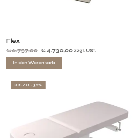
Flex
€
6.757,00
€
4.730,00
zzgl. USt.
In den Warenkorb
BIS ZU
- 30%